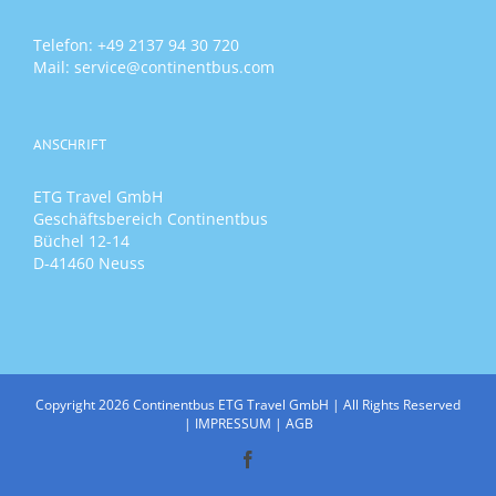
Telefon:
+49 2137 94 30 720
Mail:
service@continentbus.com
ANSCHRIFT
ETG Travel GmbH
Geschäftsbereich Continentbus
Büchel 12-14
D-41460 Neuss
Copyright
2026
Continentbus ETG Travel GmbH | All Rights Reserved
|
IMPRESSUM
|
AGB
Facebook