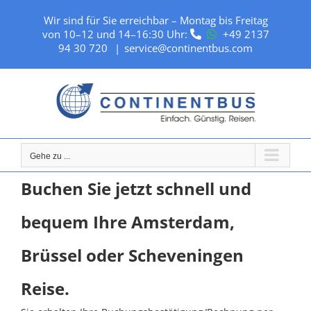
Zum
Inhalt
Wir sind für Sie erreichbar – Montag bis Freitag
springen
von 10–12 und 14–16:30 Uhr:
+49 2137
94 30 720
|
service@continentbus.com
Gehe zu ...
Buchen Sie jetzt schnell und
bequem Ihre Amsterdam,
Brüssel oder Scheveningen
Reise.